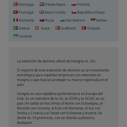
Noruega
Países Bajos
Polonia
Portugal
Reino Unido
República Checa
Rumanía
Rusia
San Marino
Serbia
Suecia
Suiza
Svalbard
Turquía
Registro de Dominio en
Ucrania
Hungría
La extensión de dominio oficial de Hungría es .HU.
El registro de esta extensión de dominio es un movimiento
estratégico para aquellas empresas con intereses en
Hungría o que buscan proteger su marca registrada en el
país.
Hungría es una república parlamentaria en Europa del
Este. Es un miembro de la UE, la OTAN y la OCDE; es un
país sin salida al mar, limita al Norte con Eslovaquia, al
Noreste con Ucrania, al Este con Rumania, al Sur con
Serbia y Croacia y al Oeste con Eslovenia y Austria. Se
divide en 19 provincias, con un distrito autónomo,
Budapest.