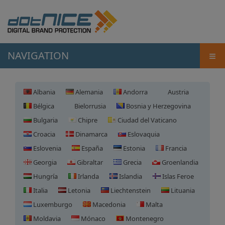
≡
NAVIGATION
Albania
Alemania
Andorra
Austria
Bélgica
Bielorrusia
Bosnia y Herzegovina
Bulgaria
Chipre
Ciudad del Vaticano
Croacia
Dinamarca
Eslovaquia
Eslovenia
España
Estonia
Francia
Georgia
Gibraltar
Grecia
Groenlandia
Hungría
Irlanda
Islandia
Islas Feroe
Italia
Letonia
Liechtenstein
Lituania
Luxemburgo
Macedonia
Malta
Moldavia
Mónaco
Montenegro