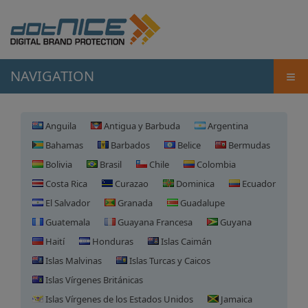
≡
NAVIGATION
Anguila
Antigua y Barbuda
Argentina
Bahamas
Barbados
Belice
Bermudas
Bolivia
Brasil
Chile
Colombia
Costa Rica
Curazao
Dominica
Ecuador
El Salvador
Granada
Guadalupe
Guatemala
Guayana Francesa
Guyana
Haití
Honduras
Islas Caimán
Islas Malvinas
Islas Turcas y Caicos
Islas Vírgenes Británicas
Islas Vírgenes de los Estados Unidos
Jamaica