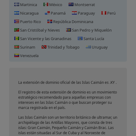
Martinica
México
Montserrat
Nicaragua
Panamá
Paraguay
Perú
Puerto Rico
República Dominicana
San Cristóbal y Nieves
San Pedro y Miquelón
San Vicente y las Granadinas
Santa Lucía
Surinam
Trinidad y Tobago
Uruguay
Registro de Dominio en Islas
Venezuela
Caimán
La extensión de dominio oficial de las Islas Caimán es .KY .
El registro de esta extensión de dominio es un movimiento
estratégico recomendado para aquellas empresas con
intereses en las Islas Caimán o que buscan proteger su
marca registrada en el país.
Las Islas Caimán son un territorio británico de ultramar, un
archipiélago de las Antillas Mayores, que consta de tres
islas: Gran Caimán, Pequeño Caimán y Caimán Brac. Las
islas están situadas al Sur de Cuba y al Noroeste de