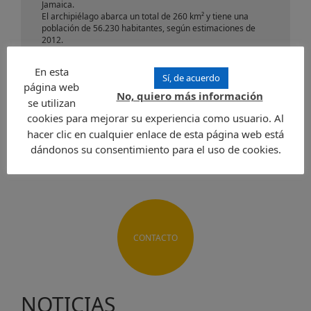
Jamaica.
El archipiélago abarca un total de 260 km² y tiene una
población de 56.230 habitantes, según estimaciones de
2012.
La capital es George Town, que se encuentra en la mayor
de las islas, Gran Caimán. La moneda local es el Dólar de
En esta
las Islas Caimán, que se beneficia de un tipo de cambio fijo
Sí, de acuerdo
página web
con el dólar estadounidense de 1 KYD = 1,25 USD. El
No, quiero más información
idioma oficial es el inglés.
se utilizan
cookies para mejorar su experiencia como usuario. Al
Enviar una solicitud
hacer clic en cualquier enlace de esta página web está
dándonos su consentimiento para el uso de cookies.
CONTACTO
NOTICIAS