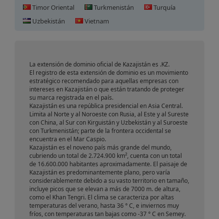
Timor Oriental
Turkmenistán
Turquía
Registro de Dominio en
Uzbekistán
Vietnam
Kazajistán
La extensión de dominio oficial de Kazajistán es .KZ.
El registro de esta extensión de dominio es un movimiento
estratégico recomendado para aquellas empresas con
intereses en Kazajistán o que están tratando de proteger
su marca registrada en el país.
Kazajistán es una república presidencial en Asia Central.
Limita al Norte y al Noroeste con Rusia, al Este y al Sureste
con China, al Sur con Kirguistán y Uzbekistán y al Suroeste
con Turkmenistán; parte de la frontera occidental se
encuentra en el Mar Caspio.
Kazajistán es el noveno país más grande del mundo,
cubriendo un total de 2.724.900 km², cuenta con un total
de 16.600.000 habitantes aproximadamente. El paisaje de
Kazajistán es predominantemente plano, pero varía
considerablemente debido a su vasto territorio en tamaño,
incluye picos que se elevan a más de 7000 m. de altura,
como el Khan Tengri. El clima se caracteriza por altas
temperaturas del verano, hasta 36 ° C, e inviernos muy
fríos, con temperaturas tan bajas como -37 ° C en Semey.