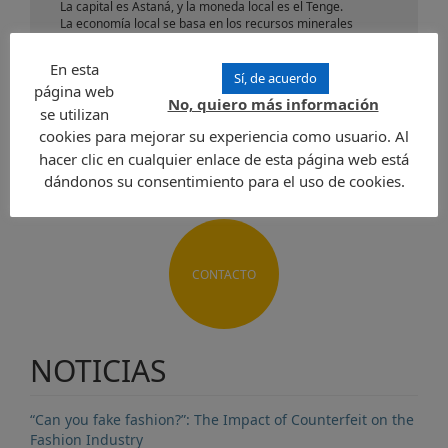
La capital es Astaná, y la moneda local es el Tenge.
La economía local se basa en los recursos minerales
(carbón y hierro), depósitos de petróleo y metano, y el
cultivo de trigo a gran escala.
En esta
Los idiomas oficiales son el kazajo y ruso.
Sí, de acuerdo
página web
No, quiero más información
se utilizan
Enviar una solicitud
cookies para mejorar su experiencia como usuario. Al
hacer clic en cualquier enlace de esta página web está
dándonos su consentimiento para el uso de cookies.
CONTACTO
NOTICIAS
“Can you fake fashion?”: The Impact of Counterfeit on the
Fashion Industry