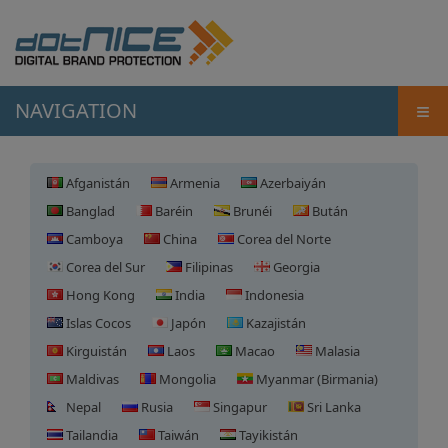
≡
NAVIGATION
Afganistán
Armenia
Azerbaiyán
Banglad
Baréin
Brunéi
Bután
Camboya
China
Corea del Norte
Corea del Sur
Filipinas
Georgia
Hong Kong
India
Indonesia
Islas Cocos
Japón
Kazajistán
Kirguistán
Laos
Macao
Malasia
Maldivas
Mongolia
Myanmar (Birmania)
Nepal
Rusia
Singapur
Sri Lanka
Tailandia
Taiwán
Tayikistán