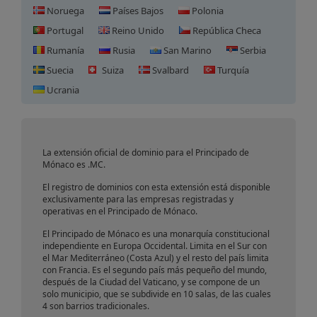
Noruega
Países Bajos
Polonia
Portugal
Reino Unido
República Checa
Rumanía
Rusia
San Marino
Serbia
Suecia
Suiza
Svalbard
Turquía
Registro de Dominio en
Ucrania
Mónaco
La extensión oficial de dominio para el Principado de
Mónaco es .MC.
El registro de dominios con esta extensión está disponible
exclusivamente para las empresas registradas y
operativas en el Principado de Mónaco.
El Principado de Mónaco es una monarquía constitucional
independiente en Europa Occidental. Limita en el Sur con
el Mar Mediterráneo (Costa Azul) y el resto del país limita
con Francia. Es el segundo país más pequeño del mundo,
después de la Ciudad del Vaticano, y se compone de un
solo municipio, que se subdivide en 10 salas, de las cuales
4 son barrios tradicionales.