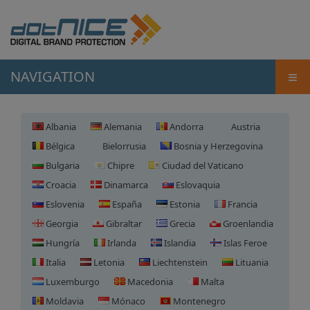
≡
NAVIGATION
Albania
Alemania
Andorra
Austria
Bélgica
Bielorrusia
Bosnia y Herzegovina
Bulgaria
Chipre
Ciudad del Vaticano
Croacia
Dinamarca
Eslovaquia
Eslovenia
España
Estonia
Francia
Georgia
Gibraltar
Grecia
Groenlandia
Hungría
Irlanda
Islandia
Islas Feroe
Italia
Letonia
Liechtenstein
Lituania
Luxemburgo
Macedonia
Malta
Moldavia
Mónaco
Montenegro