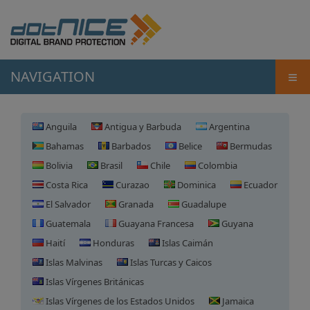
≡
NAVIGATION
Anguila
Antigua y Barbuda
Argentina
Bahamas
Barbados
Belice
Bermudas
Bolivia
Brasil
Chile
Colombia
Costa Rica
Curazao
Dominica
Ecuador
El Salvador
Granada
Guadalupe
Guatemala
Guayana Francesa
Guyana
Haití
Honduras
Islas Caimán
Islas Malvinas
Islas Turcas y Caicos
Islas Vírgenes Británicas
Islas Vírgenes de los Estados Unidos
Jamaica