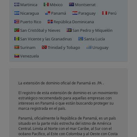
Martinica
México
Montserrat
Nicaragua
Panamá
Paraguay
Perú
Puerto Rico
República Dominicana
San Cristóbal y Nieves
San Pedro y Miquelón
San Vicente y las Granadinas
Santa Lucía
Surinam
Trinidad y Tobago
Uruguay
Registro de Dominio en
Venezuela
Panamá
La extensión de dominio oficial de Panamá es .PA .
El registro de esta extensión de dominio es un movimiento
estratégico recomendado para aquellas empresas con
intereses en Panamá o que están buscando proteger su
marca registrada en el país.
Panamá, oficialmente la República de Panamá, es un país
situado en la parte más estrecha del istmo de América
Central. Limita al Norte con el mar Caribe, al Sur con el
océano Pacífico, al Este con Colombia y al Oeste con Costa