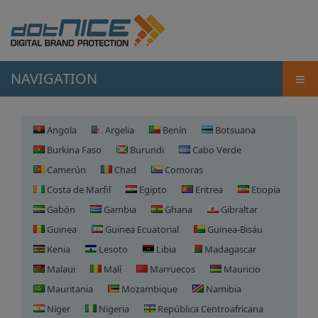
≡
NAVIGATION
Angola
Argelia
Benín
Botsuana
Burkina Faso
Burundi
Cabo Verde
Camerún
Chad
Comoras
Costa de Marfil
Egipto
Eritrea
Etiopía
Gabón
Gambia
Ghana
Gibraltar
Guinea
Guinea Ecuatorial
Guinea-Bisáu
Kenia
Lesoto
Libia
Madagascar
Malaui
Malí
Marruecos
Mauricio
Mauritania
Mozambique
Namibia
Níger
Nigeria
República Centroafricana