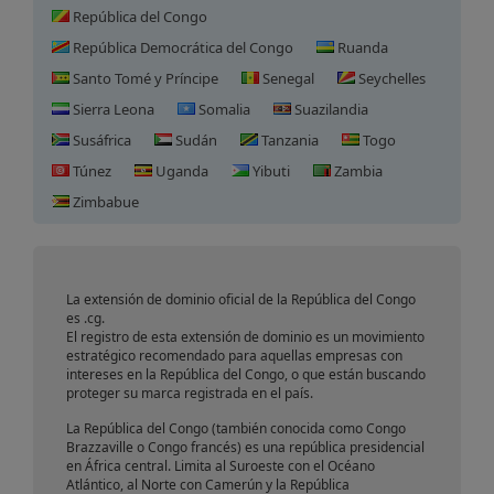
República del Congo
República Democrática del Congo
Ruanda
Santo Tomé y Príncipe
Senegal
Seychelles
Sierra Leona
Somalia
Suazilandia
Susáfrica
Sudán
Tanzania
Togo
Túnez
Uganda
Yibuti
Zambia
Registro de Dominio en
Zimbabue
República del Congo
La extensión de dominio oficial de la República del Congo
es .cg.
El registro de esta extensión de dominio es un movimiento
estratégico recomendado para aquellas empresas con
intereses en la República del Congo, o que están buscando
proteger su marca registrada en el país.
La República del Congo (también conocida como Congo
Brazzaville o Congo francés) es una república presidencial
en África central. Limita al Suroeste con el Océano
Atlántico, al Norte con Camerún y la República