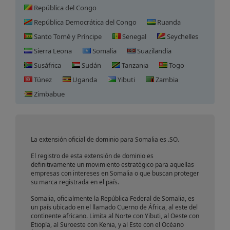
República del Congo
República Democrática del Congo
Ruanda
Santo Tomé y Príncipe
Senegal
Seychelles
Sierra Leona
Somalia
Suazilandia
Susáfrica
Sudán
Tanzania
Togo
Túnez
Uganda
Yibuti
Zambia
Registro de Dominio en
Zimbabue
Somalia
La extensión oficial de dominio para Somalia es .SO.
El registro de esta extensión de dominio es
definitivamente un movimiento estratégico para aquellas
empresas con intereses en Somalia o que buscan proteger
su marca registrada en el país.
Somalia, oficialmente la República Federal de Somalia, es
un país ubicado en el llamado Cuerno de África, al este del
continente africano. Limita al Norte con Yibuti, al Oeste con
Etiopía, al Suroeste con Kenia, y al Este con el Océano