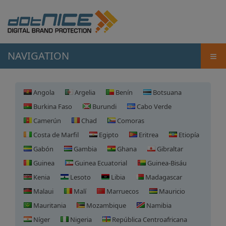
≡
NAVIGATION
Angola
Argelia
Benín
Botsuana
Burkina Faso
Burundi
Cabo Verde
Camerún
Chad
Comoras
Costa de Marfil
Egipto
Eritrea
Etiopía
Gabón
Gambia
Ghana
Gibraltar
Guinea
Guinea Ecuatorial
Guinea-Bisáu
Kenia
Lesoto
Libia
Madagascar
Malaui
Malí
Marruecos
Mauricio
Mauritania
Mozambique
Namibia
Níger
Nigeria
República Centroafricana