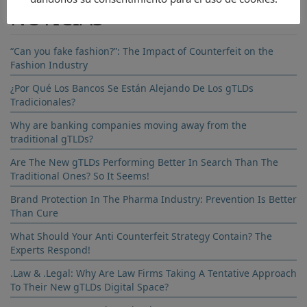
NOTICIAS
“Can you fake fashion?”: The Impact of Counterfeit on the
Fashion Industry
¿Por Qué Los Bancos Se Están Alejando De Los gTLDs
Tradicionales?
Why are banking companies moving away from the
traditional gTLDs?
Are The New gTLDs Performing Better In Search Than The
Traditional Ones? So It Seems!
Brand Protection In The Pharma Industry: Prevention Is Better
Than Cure
What Should Your Anti Counterfeit Strategy Contain? The
Experts Respond!
.Law & .Legal: Why Are Law Firms Taking A Tentative Approach
To Their New gTLDs Digital Space?