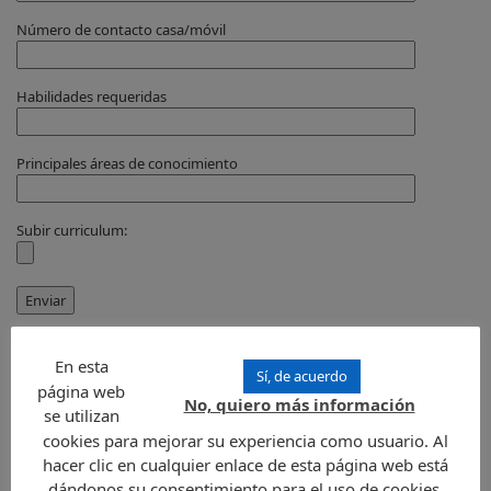
Número de contacto casa/móvil
Habilidades requeridas
Principales áreas de conocimiento
Subir curriculum:
En esta
Sí, de acuerdo
página web
No, quiero más información
CONTACTO
se utilizan
cookies para mejorar su experiencia como usuario. Al
hacer clic en cualquier enlace de esta página web está
dándonos su consentimiento para el uso de cookies.