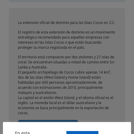
Cocos
La extensión oficial de dominio para las Islas Cocos es .CC.
El registro de esta extensión de dominio es un movimiento
estratégico recomendado para aquellas empresas con
intereses en las Islas Cocos o que están buscando
proteger su marca registrada en el país.
El territorio está compuesto por dos atolones y 27 islas de
coral. Se encuentran situadas a mitad de camino entre Sri
Lanka y Australia.
El pequeño archipiélago de Cocos cubre apenas 14 km²,
dos de las islas (West Island y Home Island) están
habitadas por 600 personas aproximadamente, de
acuerdo con estimaciones de 2010, principalmente
malayos y australianos.
La capital es el atolón West Island, y el idioma oficial es el
inglés. La moneda local es el dólar australiano y la
economía se basa principalmente en la exportación de
cocos.
Enviar una solicitud
En esta