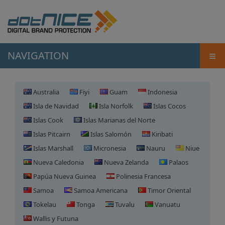
≡
NAVIGATION
Australia
Fiyi
Guam
Indonesia
Isla de Navidad
Isla Norfolk
Islas Cocos
Islas Cook
Islas Marianas del Norte
Islas Pitcairn
Islas Salomón
Kiribati
Islas Marshall
Micronesia
Nauru
Niue
Nueva Caledonia
Nueva Zelanda
Palaos
Papúa Nueva Guinea
Polinesia Francesa
Samoa
Samoa Americana
Timor Oriental
Tokelau
Tonga
Tuvalu
Vanuatu
Registro de Dominio en Islas
Wallis y Futuna