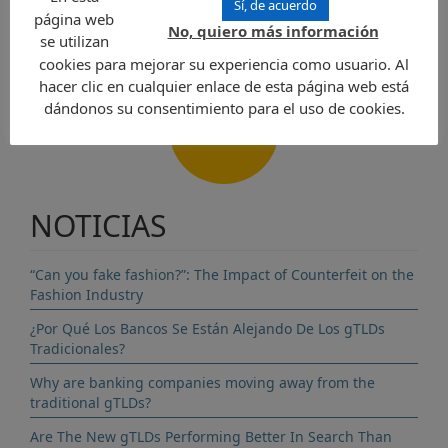
Sí, de acuerdo
página web
No, quiero más información
se utilizan
cookies para mejorar su experiencia como usuario. Al
hacer clic en cualquier enlace de esta página web está
dándonos su consentimiento para el uso de cookies.
CONTACTO
NOTICIAS
“Can you fake fashion?”: The Impact of Counterfeit on the
Fashion Industry
¿Por Qué Los Bancos Se Están Alejando De Los gTLDs
Tradicionales?
Why are banking companies moving away from the
traditional gTLDs?
Are The New gTLDs Performing Better In Search Than