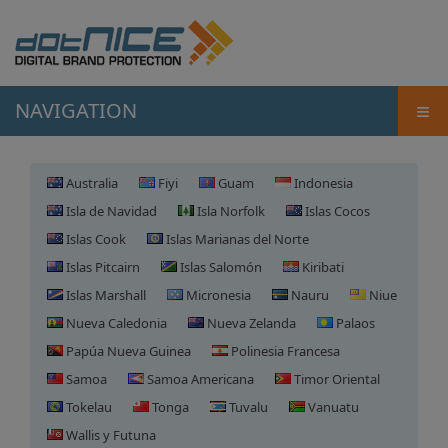
≡
NAVIGATION
Australia
Fiyi
Guam
Indonesia
Isla de Navidad
Isla Norfolk
Islas Cocos
Islas Cook
Islas Marianas del Norte
Islas Pitcairn
Islas Salomón
Kiribati
Islas Marshall
Micronesia
Nauru
Niue
Nueva Caledonia
Nueva Zelanda
Palaos
Papúa Nueva Guinea
Polinesia Francesa
Samoa
Samoa Americana
Timor Oriental
Tokelau
Tonga
Tuvalu
Vanuatu
Registro de Dominio en
Wallis y Futuna