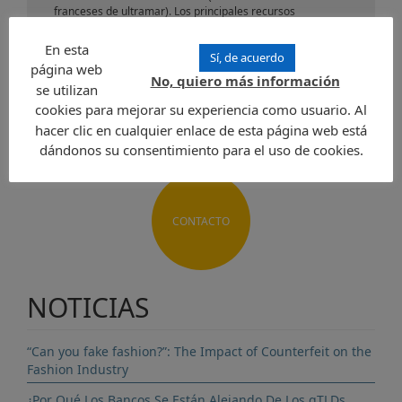
franceses de ultramar). Los principales recursos
económicos son el turismo y la agricultura (cocos, caña de
azúcar, el algodón y la vainilla).
En esta
Sí, de acuerdo
página web
No, quiero más información
Enviar una solicitud
se utilizan
cookies para mejorar su experiencia como usuario. Al
hacer clic en cualquier enlace de esta página web está
dándonos su consentimiento para el uso de cookies.
CONTACTO
NOTICIAS
“Can you fake fashion?”: The Impact of Counterfeit on the
Fashion Industry
¿Por Qué Los Bancos Se Están Alejando De Los gTLDs