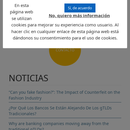
Enviar una solicitud
En esta
Sí, de acuerdo
página web
No, quiero más información
se utilizan
cookies para mejorar su experiencia como usuario. Al
hacer clic en cualquier enlace de esta página web está
dándonos su consentimiento para el uso de cookies.
CONTACTO
NOTICIAS
“Can you fake fashion?”: The Impact of Counterfeit on the
Fashion Industry
¿Por Qué Los Bancos Se Están Alejando De Los gTLDs
Tradicionales?
Why are banking companies moving away from the
traditional gTLDs?