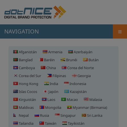
≡
NAVIGATION
Afganistán
Armenia
Azerbaiyán
Banglad
Baréin
Brunéi
Bután
Camboya
China
Corea del Norte
Corea del Sur
Filipinas
Georgia
Hong Kong
India
Indonesia
Islas Cocos
Japón
Kazajistán
Kirguistán
Laos
Macao
Malasia
Maldivas
Mongolia
Myanmar (Birmania)
Nepal
Rusia
Singapur
Sri Lanka
Tailandia
Taiwán
Tayikistán