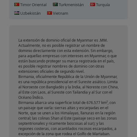
Timor Oriental
Turkmenistán
Turquía
Registro de Dominio en
Uzbekistán
Vietnam
Myanmar (Birmania)
La extensión de dominio oficial de Myanmar es .MM.
Actualmente, no es posible registrar un nombre de
dominio directamente con esta extensión. Sin embargo,
para aquellas empresas con intereses en Myanmar, o que
están buscando proteger su marca registrada en el país,
es posible registrar nombres de dominio con otras
extensiones oficiales de segundo nivel.
Birmania, oficialmente República de la Unión de Myanmar,
es una república presidencial en el Sureste asiático. Limita
al Noroeste con Bangladés y la India, al Noreste con China,
al Este con Laos, al Sureste con Tailandia y al Sur con el
Océano Índico.
Birmania abarca una superficie total de 676.577 km², con
un paisaje que varía: sierras altas y escarpadas en el
Norte, que se unen a los Himalayas, llanuras en la región
central; las colinas Shan al Este (paisaje seco en las zonas
septentrionales y ricamente boscosas al sur); y las
regiones costeras, con acantilados rocosos escarpados, a
excepción de la zona que rodea el Golfo de Martaban.