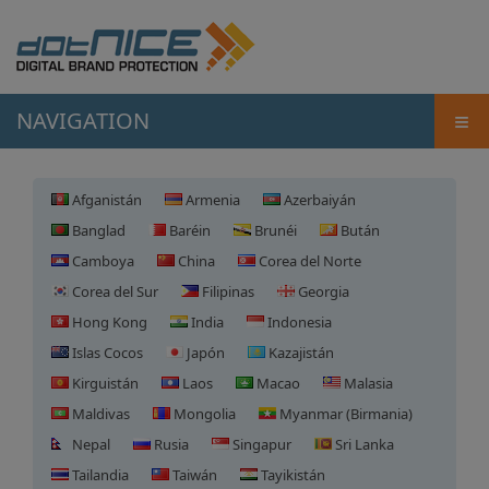
≡
NAVIGATION
Afganistán
Armenia
Azerbaiyán
Banglad
Baréin
Brunéi
Bután
Camboya
China
Corea del Norte
Corea del Sur
Filipinas
Georgia
Hong Kong
India
Indonesia
Islas Cocos
Japón
Kazajistán
Kirguistán
Laos
Macao
Malasia
Maldivas
Mongolia
Myanmar (Birmania)
Nepal
Rusia
Singapur
Sri Lanka
Tailandia
Taiwán
Tayikistán