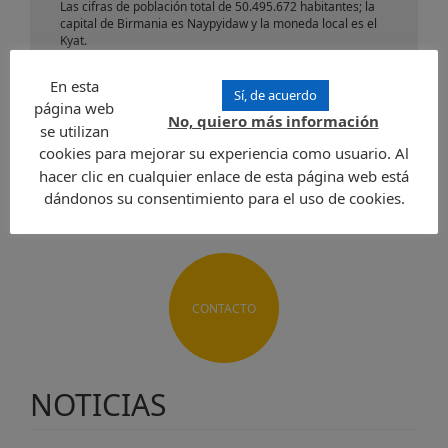
Las cifras de población total de 50.495.672 habitantes; la
capital de Birmania es Naypyidaw y la moneda local es el
Kyat.
La economía local se basa principalmente en la producción
y exportación de arroz, seguida de la explotación de las
En esta
reservas de petróleo y gas natural y la exportación de
Sí, de acuerdo
página web
rubíes. El idioma oficial es el birmano.
No, quiero más información
se utilizan
Enviar una solicitud
cookies para mejorar su experiencia como usuario. Al
hacer clic en cualquier enlace de esta página web está
dándonos su consentimiento para el uso de cookies.
CONTACTO
NOTICIAS