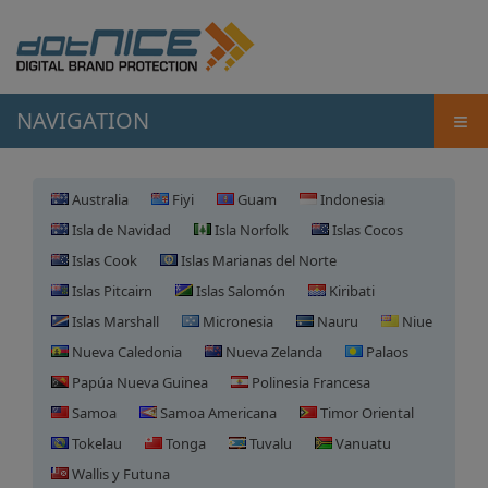
≡
NAVIGATION
Australia
Fiyi
Guam
Indonesia
Isla de Navidad
Isla Norfolk
Islas Cocos
Islas Cook
Islas Marianas del Norte
Islas Pitcairn
Islas Salomón
Kiribati
Islas Marshall
Micronesia
Nauru
Niue
Nueva Caledonia
Nueva Zelanda
Palaos
Papúa Nueva Guinea
Polinesia Francesa
Samoa
Samoa Americana
Timor Oriental
Tokelau
Tonga
Tuvalu
Vanuatu
Wallis y Futuna