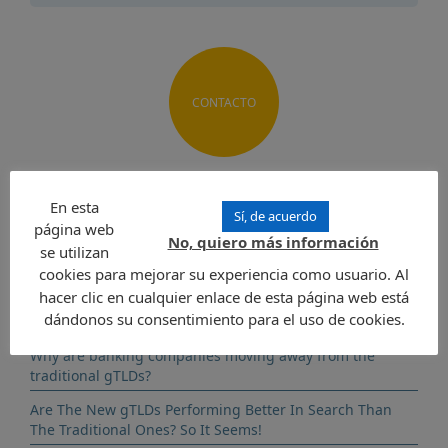
CONTACTO
NOTICIAS
En esta
Sí, de acuerdo
página web
No, quiero más información
“Can you fake fashion?”: The Impact of Counterfeit on the
se utilizan
Fashion Industry
cookies para mejorar su experiencia como usuario. Al
hacer clic en cualquier enlace de esta página web está
¿Por Qué Los Bancos Se Están Alejando De Los gTLDs
dándonos su consentimiento para el uso de cookies.
Tradicionales?
Why are banking companies moving away from the
traditional gTLDs?
Are The New gTLDs Performing Better In Search Than
The Traditional Ones? So It Seems!