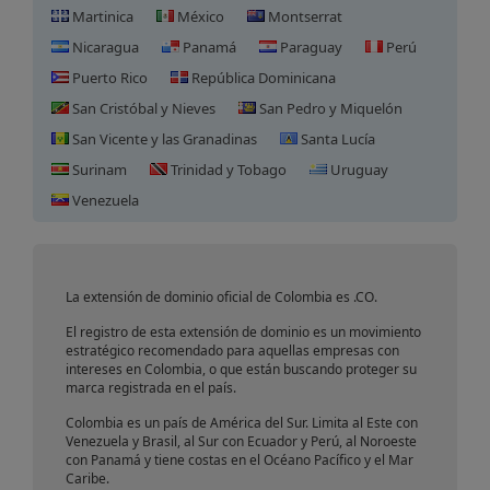
Martinica
México
Montserrat
Nicaragua
Panamá
Paraguay
Perú
Puerto Rico
República Dominicana
San Cristóbal y Nieves
San Pedro y Miquelón
San Vicente y las Granadinas
Santa Lucía
Surinam
Trinidad y Tobago
Uruguay
Registro de Dominio en
Venezuela
Colombia
La extensión de dominio oficial de Colombia es .CO.
El registro de esta extensión de dominio es un movimiento
estratégico recomendado para aquellas empresas con
intereses en Colombia, o que están buscando proteger su
marca registrada en el país.
Colombia es un país de América del Sur. Limita al Este con
Venezuela y Brasil, al Sur con Ecuador y Perú, al Noroeste
con Panamá y tiene costas en el Océano Pacífico y el Mar
Caribe.