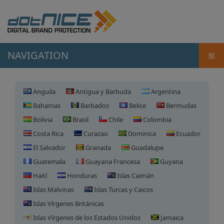
≡
NAVIGATION
Anguila
Antigua y Barbuda
Argentina
Bahamas
Barbados
Belice
Bermudas
Bolivia
Brasil
Chile
Colombia
Costa Rica
Curazao
Dominica
Ecuador
El Salvador
Granada
Guadalupe
Guatemala
Guayana Francesa
Guyana
Haití
Honduras
Islas Caimán
Islas Malvinas
Islas Turcas y Caicos
Islas Vírgenes Británicas
Islas Vírgenes de los Estados Unidos
Jamaica