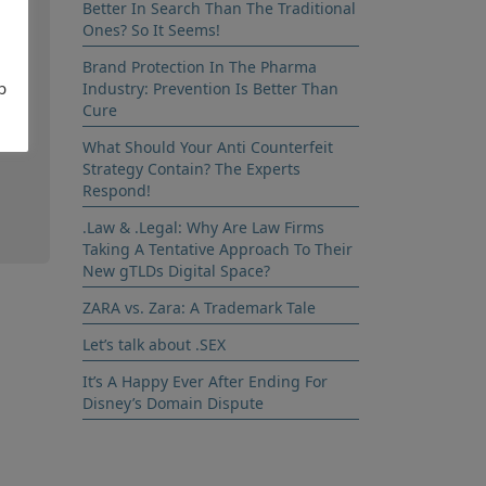
Better In Search Than The Traditional
, o
Ones? So It Seems!
Brand Protection In The Pharma
b
Industry: Prevention Is Better Than
a
Cure
ito
What Should Your Anti Counterfeit
Strategy Contain? The Experts
Respond!
.Law & .Legal: Why Are Law Firms
Taking A Tentative Approach To Their
New gTLDs Digital Space?
ZARA vs. Zara: A Trademark Tale
Let’s talk about .SEX
It’s A Happy Ever After Ending For
Disney’s Domain Dispute