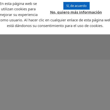
miento estratégico recomendado para aquellas empresas con intereses en Ecuador
En esta página web se
Sí, de acuerdo
l país.
utilizan cookies para
república presidencial en América del Sur. El país limita al Oeste con el Océano
No, quiero más información
mejorar su experiencia
al Este y al Sur.
como usuario. Al hacer clic en cualquier enlace de esta página we
 población de 15.444.637 habitantes. El paisaje de Ecuador es muy variada. Hay 4
denas montañosas cubiertas de bosques; la Sierra, a través del cual se extiende l
está dándonos su consentimiento para el uso de cookies.
 del Amazonas y la selva espesa; y las Islas Galápagos volcánicas. La capital es Qu
omía del país se basa en las reservas de minerales y petróleo, la exportación de