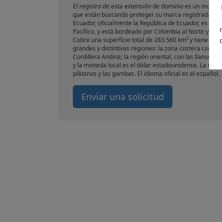
El registro de esta extensión de dominio es un movi
que están buscando proteger su marca registrada en e
Ecuador, oficialmente la República de Ecuador, es una 
Pacífico, y está bordeado por Colombia al Norte y Perú 
Cubre una superficie total de 283.560 km² y tiene una
grandes y distintivas regiones: la zona costera con ca
Cordillera Andina; la región oriental, con las llanuras
y la moneda local es el dólar estadounidense. La econ
plátanos y las gambas. El idioma oficial es el español.
Enviar una solicitud