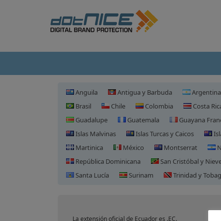
Anguila
Antigua y Barbuda
Argentina
Brasil
Chile
Colombia
Costa Ric
Guadalupe
Guatemala
Guayana Fran
Islas Malvinas
Islas Turcas y Caicos
Isl
Martinica
México
Montserrat
N
República Dominicana
San Cristóbal y Niev
Santa Lucía
Surinam
Trinidad y Toba
La extensión oficial de Ecuador es .EC.