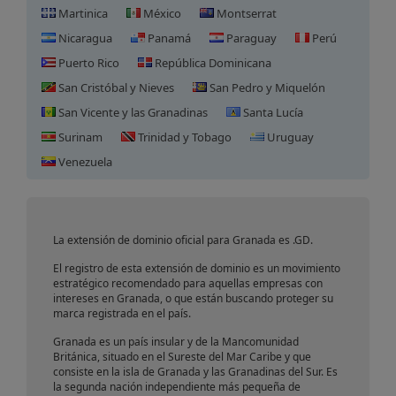
Martinica
México
Montserrat
Nicaragua
Panamá
Paraguay
Perú
Puerto Rico
República Dominicana
San Cristóbal y Nieves
San Pedro y Miquelón
San Vicente y las Granadinas
Santa Lucía
Surinam
Trinidad y Tobago
Uruguay
Registro de Dominio en
Venezuela
Granada
La extensión de dominio oficial para Granada es .GD.
El registro de esta extensión de dominio es un movimiento
estratégico recomendado para aquellas empresas con
intereses en Granada, o que están buscando proteger su
marca registrada en el país.
Granada es un país insular y de la Mancomunidad
Británica, situado en el Sureste del Mar Caribe y que
consiste en la isla de Granada y las Granadinas del Sur. Es
la segunda nación independiente más pequeña de