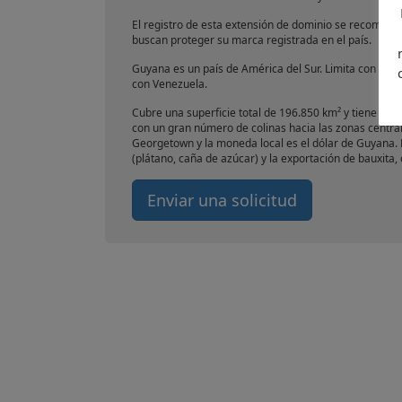
El registro de esta extensión de dominio se recomie
buscan proteger su marca registrada en el país.
Guyana es un país de América del Sur. Limita con el Océ
con Venezuela.
Cubre una superficie total de 196.850 km² y tiene un
con un gran número de colinas hacia las zonas central
Georgetown y la moneda local es el dólar de Guyana. L
(plátano, caña de azúcar) y la exportación de bauxita, o
Enviar una solicitud