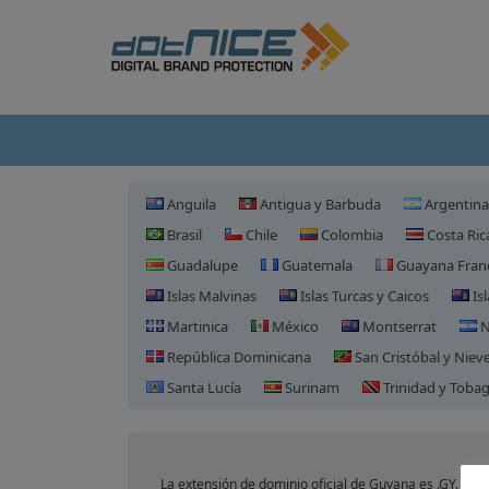
Anguila
Antigua y Barbuda
Argentina
Brasil
Chile
Colombia
Costa Ric
Guadalupe
Guatemala
Guayana Fran
Islas Malvinas
Islas Turcas y Caicos
Isl
Martinica
México
Montserrat
N
República Dominicana
San Cristóbal y Niev
Santa Lucía
Surinam
Trinidad y Toba
La extensión de dominio oficial de Guyana es .GY.