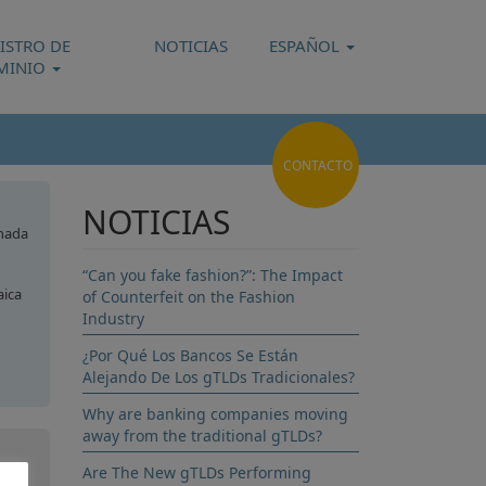
ISTRO DE
NOTICIAS
ESPAÑOL
MINIO
CONTACTO
NOTICIAS
nada
“Can you fake fashion?”: The Impact
ica
of Counterfeit on the Fashion
Industry
¿Por Qué Los Bancos Se Están
Alejando De Los gTLDs Tradicionales?
uay
Why are banking companies moving
away from the traditional gTLDs?
Are The New gTLDs Performing