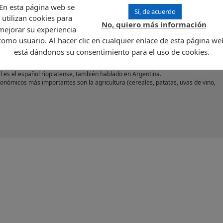
ivamente un movimiento estratégico recomendado, para aquellas empresas con
En esta página web se
Sí, de acuerdo
registrada en el país.
utilizan cookies para
y, es una república presidencial situada en el Sureste de América del Sur. Limita
No, quiero más información
mejorar su experiencia
 Sur con el Océano Atlántico.
como usuario. Al hacer clic en cualquier enlace de esta página we
compuesta principalmente de extensas llanuras fértiles con un promedio de 100
o mucho más de 500 m, que se divisan por encima de las llanuras. Las zonas coste
está dándonos su consentimiento para el uso de cookies.
de arena; los bancos de arena dan lugar a zonas de lagunas. Las cifras de poblac
cendientes de inmigrantes europeos.
al es el español rioplatense, también hablado en Argentina.
onómicos más importantes son la agricultura (cereales, patatas, uvas de vino,