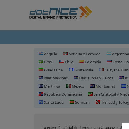
Anguila
Antigua y Barbuda
Argentina
Brasil
Chile
Colombia
Costa Ric
Guadalupe
Guatemala
Guayana Fran
Islas Malvinas
Islas Turcas y Caicos
Isl
Martinica
México
Montserrat
N
República Dominicana
San Cristóbal y Niev
Santa Lucía
Surinam
Trinidad y Toba
La extensión oficial de dominio para Uruguay es .UY.