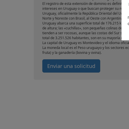
El registro de esta extensión de dominio es definit
intereses en Uruguay o que buscan proteger su marca 
Uruguay, oficialmente la República Oriental del Urugua
Norte y Noreste con Brasil, al Oeste con Argentina, al
Uruguay abarca una superficie total de 176.215 km², 
de altura; las «cuchillas», son pequeñas colinas de n
tienden a ser rocosas, aunque las costas del Sur son 
total de 3.251.526 habitantes, son en su mayoría des
La capital de Uruguay es Montevideo y el idioma ofici
La moneda local es el Peso uruguayo y los sectores ec
fruta) y la ganadería (bovina y ovina).
Enviar una solicitud