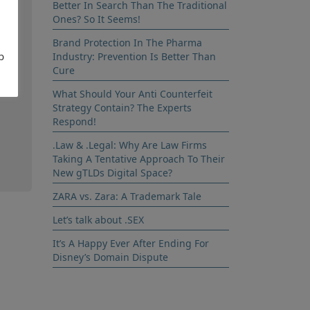
Better In Search Than The Traditional
Ones? So It Seems!
 al
Brand Protection In The Pharma
b
 m
Industry: Prevention Is Better Than
ras
Cure
ión
What Should Your Anti Counterfeit
Strategy Contain? The Experts
Respond!
.Law & .Legal: Why Are Law Firms
Taking A Tentative Approach To Their
New gTLDs Digital Space?
ZARA vs. Zara: A Trademark Tale
Let’s talk about .SEX
It’s A Happy Ever After Ending For
Disney’s Domain Dispute