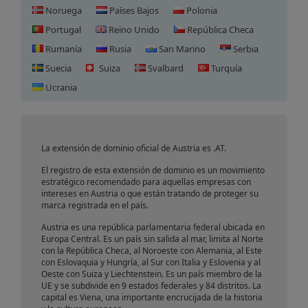
Noruega
Países Bajos
Polonia
Portugal
Reino Unido
República Checa
Rumanía
Rusia
San Marino
Serbia
Suecia
Suiza
Svalbard
Turquía
Registro de Dominio en
Ucrania
Austria
La extensión de dominio oficial de Austria es .AT.
El registro de esta extensión de dominio es un movimiento
estratégico recomendado para aquellas empresas con
intereses en Austria o que están tratando de proteger su
marca registrada en el país.
Austria es una república parlamentaria federal ubicada en
Europa Central. Es un país sin salida al mar, limita al Norte
con la República Checa, al Noroeste con Alemania, al Este
con Eslovaquia y Hungría, al Sur con Italia y Eslovenia y al
Oeste con Suiza y Liechtenstein. Es un país miembro de la
UE y se subdivide en 9 estados federales y 84 distritos. La
capital es Viena, una importante encrucijada de la historia