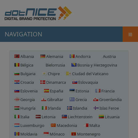
≡
NAVIGATION
Albania
Alemania
Andorra
Austria
Bélgica
Bielorrusia
Bosnia y Herzegovina
Bulgaria
Chipre
Ciudad del Vaticano
Croacia
Dinamarca
Eslovaquia
Eslovenia
España
Estonia
Francia
Georgia
Gibraltar
Grecia
Groenlandia
Hungría
Irlanda
Islandia
Islas Feroe
Italia
Letonia
Liechtenstein
Lituania
Luxemburgo
Macedonia
Malta
Moldavia
Mónaco
Montenegro