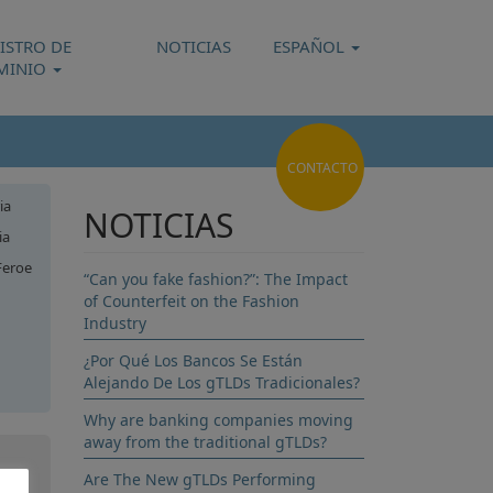
ISTRO DE
NOTICIAS
ESPAÑOL
MINIO
CONTACTO
ia
NOTICIAS
ia
Feroe
“Can you fake fashion?”: The Impact
of Counterfeit on the Fashion
Industry
¿Por Qué Los Bancos Se Están
Alejando De Los gTLDs Tradicionales?
sia
Why are banking companies moving
away from the traditional gTLDs?
Are The New gTLDs Performing