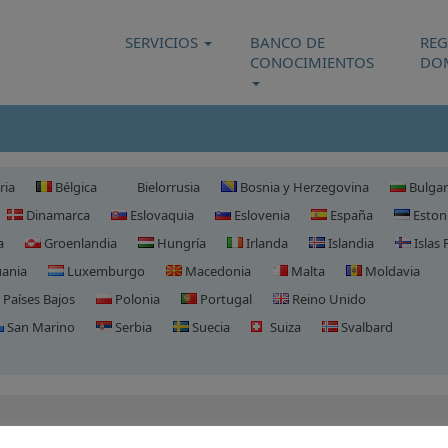
SERVICIOS
BANCO DE
REG
CONOCIMIENTOS
DO
ria
Bélgica
Bielorrusia
Bosnia y Herzegovina
Bulgar
Dinamarca
Eslovaquia
Eslovenia
España
Eston
a
Groenlandia
Hungría
Irlanda
Islandia
Islas 
uania
Luxemburgo
Macedonia
Malta
Moldavia
Países Bajos
Polonia
Portugal
Reino Unido
San Marino
Serbia
Suecia
Suiza
Svalbard
Registro de Dominio en Bielorru