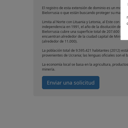
El registro de esta extensión de dominio es un movi
Bielorrusia o que están buscando proteger su marca re
Limita al Norte con Lituania y Letonia, al Este con la 
independencia en 1991, el año de la disolución de la Un
Bielorrusia cubre una superficie total de 207.600 km²
encuentran alrededor de la ciudad capital de Minsk, en 
(alrededor de 11.000).
La población total de 9.595.421 habitantes (2012) es
provenientes de Ucrania; las lenguas oficiales son el b
La economía local se basa en la agricultura, productos 
minería.
Enviar una solicitud