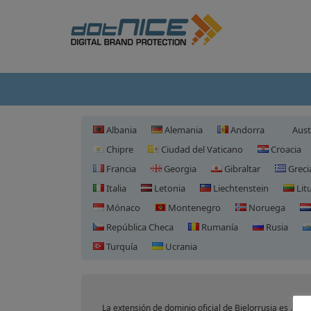
Albania
Alemania
Andorra
Aust
Chipre
Ciudad del Vaticano
Croacia
Francia
Georgia
Gibraltar
Greci
Italia
Letonia
Liechtenstein
Lit
Mónaco
Montenegro
Noruega
República Checa
Rumanía
Rusia
Turquía
Ucrania
La extensión de dominio oficial de Bielorrusia es .BY.