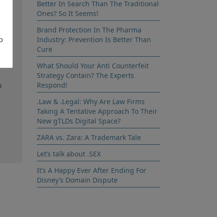
Better In Search Than The Traditional
Ones? So It Seems!
Brand Protection In The Pharma
b
Industry: Prevention Is Better Than
Cure
lce
What Should Your Anti Counterfeit
Strategy Contain? The Experts
Respond!
s
.Law & .Legal: Why Are Law Firms
Taking A Tentative Approach To Their
New gTLDs Digital Space?
ZARA vs. Zara: A Trademark Tale
Let’s talk about .SEX
It’s A Happy Ever After Ending For
Disney’s Domain Dispute