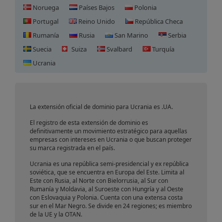
Noruega
Países Bajos
Polonia
Portugal
Reino Unido
República Checa
Rumanía
Rusia
San Marino
Serbia
Suecia
Suiza
Svalbard
Turquía
Registro de Dominio en
Ucrania
Ucrania
La extensión oficial de dominio para Ucrania es .UA.
El registro de esta extensión de dominio es
definitivamente un movimiento estratégico para aquellas
empresas con intereses en Ucrania o que buscan proteger
su marca registrada en el país.
Ucrania es una república semi-presidencial y ex república
soviética, que se encuentra en Europa del Este. Limita al
Este con Rusia, al Norte con Bielorrusia, al Sur con
Rumanía y Moldavia, al Suroeste con Hungría y al Oeste
con Eslovaquia y Polonia. Cuenta con una extensa costa
sur en el Mar Negro. Se divide en 24 regiones; es miembro
de la UE y la OTAN.