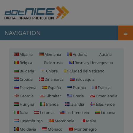
≡
NAVIGATION
Albania
Alemania
Andorra
Austria
Bélgica
Bielorrusia
Bosnia y Herzegovina
Bulgaria
Chipre
Ciudad del Vaticano
Croacia
Dinamarca
Eslovaquia
Eslovenia
España
Estonia
Francia
Georgia
Gibraltar
Grecia
Groenlandia
Hungría
Irlanda
Islandia
Islas Feroe
Italia
Letonia
Liechtenstein
Lituania
Luxemburgo
Macedonia
Malta
Moldavia
Mónaco
Montenegro