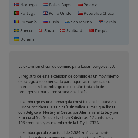
Noruega
Países Bajos
Polonia
Portugal
Reino Unido
República Checa
Rumanía
Rusia
San Marino
Serbia
Suecia
Suiza
Svalbard
Turquía
Registro de Dominio en
Ucrania
Luxemburgo
La extensión oficial de dominio para Luxemburgo es .LU.
El registro de esta extensión de dominio es un movimiento
estratégico recomendado para aquellas empresas con
intereses en Luxemburgo o que están tratando de
proteger su marca registrada en el país.
Luxemburgo es una monarquía constitucional situada en
Europa occidental. Es un país sin salida al mar, que limita
con Bélgica al Norte y al Oeste, por Alemania al Este, y por
Francia al Sur. Se subdivide en 3 distritos, 12 cantones y
106 comunas, y es miembro de la UE y la OTAN.
Luxemburgo cubre un total de 2.586 km², claramente
dividido en dos regiones geográficas distintas: Oesling, la