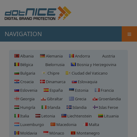
≡
NAVIGATION
Albania
Alemania
Andorra
Austria
Bélgica
Bielorrusia
Bosnia y Herzegovina
Bulgaria
Chipre
Ciudad del Vaticano
Croacia
Dinamarca
Eslovaquia
Eslovenia
España
Estonia
Francia
Georgia
Gibraltar
Grecia
Groenlandia
Hungría
Irlanda
Islandia
Islas Feroe
Italia
Letonia
Liechtenstein
Lituania
Luxemburgo
Macedonia
Malta
Moldavia
Mónaco
Montenegro