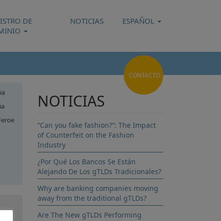
ISTRO DE
NOTICIAS
ESPAÑOL
MINIO
CONTACTO
ia
NOTICIAS
ia
Feroe
“Can you fake fashion?”: The Impact
of Counterfeit on the Fashion
Industry
¿Por Qué Los Bancos Se Están
Alejando De Los gTLDs Tradicionales?
nia
Why are banking companies moving
away from the traditional gTLDs?
Are The New gTLDs Performing