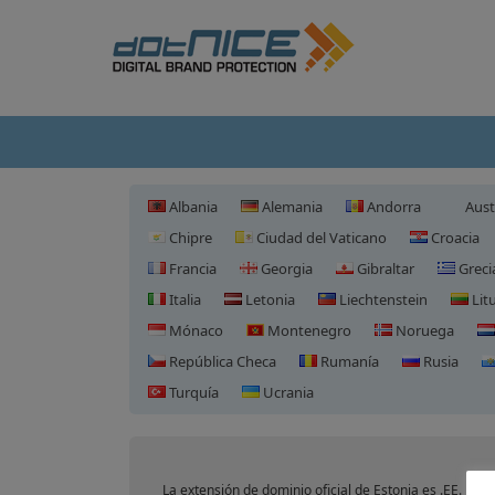
Albania
Alemania
Andorra
Aust
Chipre
Ciudad del Vaticano
Croacia
Francia
Georgia
Gibraltar
Greci
Italia
Letonia
Liechtenstein
Lit
Mónaco
Montenegro
Noruega
República Checa
Rumanía
Rusia
Turquía
Ucrania
La extensión de dominio oficial de Estonia es .EE.