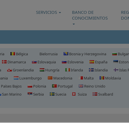
SERVICIOS
BANCO DE
REG
CONOCIMIENTOS
DO
ria
Bélgica
Bielorrusia
Bosnia y Herzegovina
Bulgar
Dinamarca
Eslovaquia
Eslovenia
España
Eston
a
Groenlandia
Hungría
Irlanda
Islandia
Islas 
uania
Luxemburgo
Macedonia
Malta
Moldavia
Países Bajos
Polonia
Portugal
Reino Unido
San Marino
Serbia
Suecia
Suiza
Svalbard
Registro de Dominio en Esto