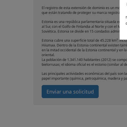
El registro de esta extensión de dominio es un movi
que están tratando de proteger su marca registrada en
Estonia es una república parlamentaria situada en el 
al Sur, con el Golfo de Finlandia al Norte y con el Mar
Soviética. Estonia se divide en 15 condados administrat
Estonia cubre una superficie total de 45.228 km²; inc
Hiiumaa. Dentro de la Estonia continental existen ta
en la mitad occidental de la Estonia continental y en l
oriental.
La población de 1.341.140 habitantes (2012) se compo
bielorrusas; el idioma oficial es el estonio (similar al 
Las principales actividades económicas del país son las
papel importante (química, petroquímica, madera y pa
Enviar una solicitud